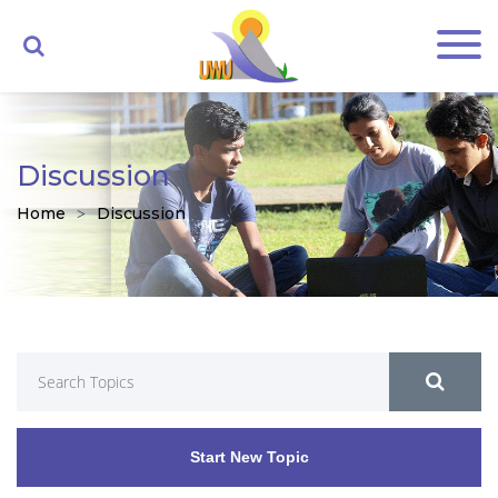
Discussion
Home
Discussion
Start New Topic