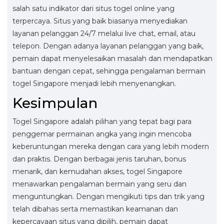
salah satu indikator dari situs togel online yang
terpercaya. Situs yang baik biasanya menyediakan
layanan pelanggan 24/7 melalui live chat, email, atau
telepon. Dengan adanya layanan pelanggan yang baik,
pemain dapat menyelesaikan masalah dan mendapatkan
bantuan dengan cepat, sehingga pengalaman bermain
togel Singapore menjadi lebih menyenangkan.
Kesimpulan
Togel Singapore adalah pilihan yang tepat bagi para
penggemar permainan angka yang ingin mencoba
keberuntungan mereka dengan cara yang lebih modern
dan praktis. Dengan berbagai jenis taruhan, bonus
menarik, dan kemudahan akses, togel Singapore
menawarkan pengalaman bermain yang seru dan
menguntungkan. Dengan mengikuti tips dan trik yang
telah dibahas serta memastikan keamanan dan
kepercayaan situs yang dipilih, pemain dapat