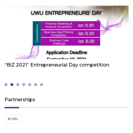
Friday 1st Of October 2021
Fr
“BIZ 2021” Entrepreneurial Day competition
W
Z
(
Partnerships
#UBL