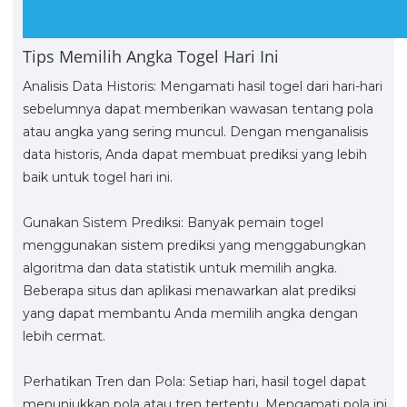
Tips Memilih Angka Togel Hari Ini
Analisis Data Historis: Mengamati hasil togel dari hari-hari
sebelumnya dapat memberikan wawasan tentang pola
atau angka yang sering muncul. Dengan menganalisis
data historis, Anda dapat membuat prediksi yang lebih
baik untuk togel hari ini.
Gunakan Sistem Prediksi: Banyak pemain togel
menggunakan sistem prediksi yang menggabungkan
algoritma dan data statistik untuk memilih angka.
Beberapa situs dan aplikasi menawarkan alat prediksi
yang dapat membantu Anda memilih angka dengan
lebih cermat.
Perhatikan Tren dan Pola: Setiap hari, hasil togel dapat
menunjukkan pola atau tren tertentu. Mengamati pola ini