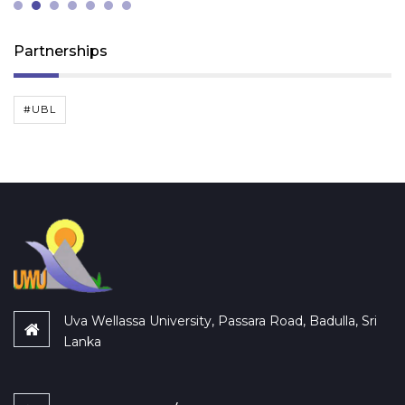
Partnerships
#UBL
Uva Wellassa University, Passara Road, Badulla, Sri
Lanka