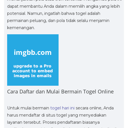
dapat membantu Anda dalam memilih angka yang lebih
potensial. Namun, ingatlah bahwa togel adalah
permainan peluang, dan pola tidak selalu menjamin
kemenangan.
Cara Daftar dan Mulai Bermain Togel Online
Untuk mulai bermain
togel hari ini
secara online, Anda
harus mendaftar di situs togel yang menyediakan
layanan tersebut. Proses pendaftaran biasanya