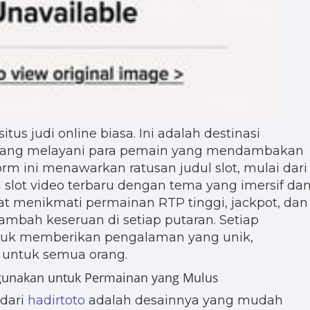
tus judi online biasa. Ini adalah destinasi
 yang melayani para pemain yang mendambakan
form ini menawarkan ratusan judul slot, mulai dari
 slot video terbaru dengan tema yang imersif da
pat menikmati permainan RTP tinggi, jackpot, dan
mbah keseruan di setiap putaran. Setiap
tuk memberikan pengalaman yang unik,
 untuk semua orang.
unakan untuk Permainan yang Mulus
 dari
hadirtoto
adalah desainnya yang mudah