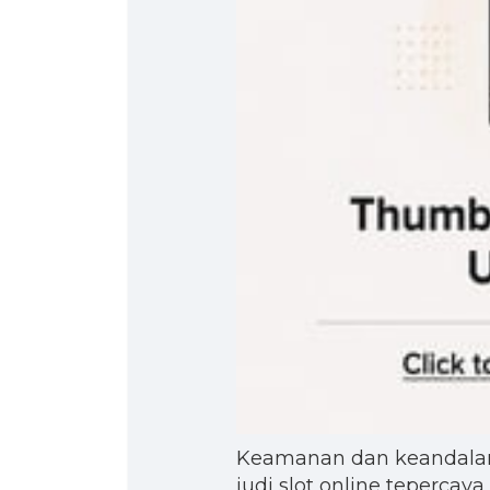
Keamanan dan keandalan 
judi slot online teperca