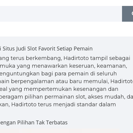
Situs Judi Slot Favorit Setiap Pemain
yang terus berkembang, Hadirtoto tampil sebagai
terkemuka yang menawarkan keseruan, keamanan,
nguntungkan bagi para pemain di seluruh
main berpengalaman atau baru memulai, Hadirtot
deal yang mempertemukan kesenangan dan
eragam pilihan permainan slot, akses mudah, d
an, Hadirtoto terus menjadi standar dalam
Friday 19th Of March 2021
Friday 1st Of October 2021
engan Pilihan Tak Terbatas
U2Biz Industrial Forum
FLUENTOUS-2021