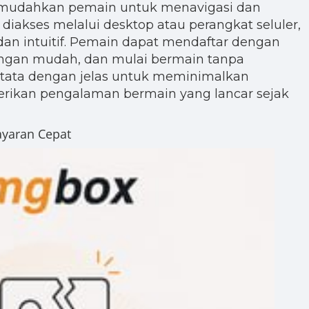
mudahkan pemain untuk menavigasi dan
diakses melalui desktop atau perangkat seluler,
an intuitif. Pemain dapat mendaftar dengan
engan mudah, dan mulai bermain tanpa
tata dengan jelas untuk meminimalkan
ikan pengalaman bermain yang lancar sejak
yaran Cepat