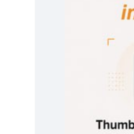
Institute of Marketing