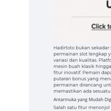
Hadirtoto bukan sekadar si
permainan slot lengkap
variasi dan kualitas. Plat
mesin buah klasik hingga
fitur inovatif. Pemain da
putaran bonus yang mena
permainan dirancang un
memastikan ada sesuatu
Antarmuka yang Mudah Dig
Salah satu fitur menonjol