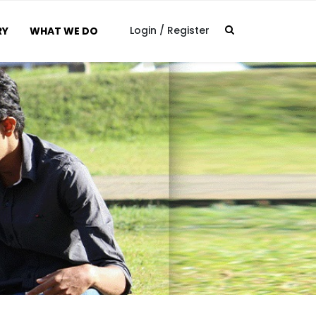
Login
/
Register
RY
WHAT WE DO