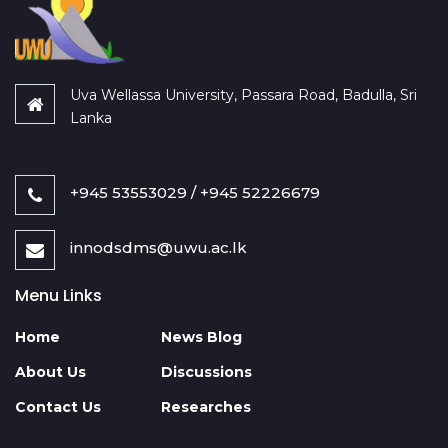
Uva Wellassa University, Passara Road, Badulla, Sri
Lanka
+945 53553029 / +945 52226679
innodsdms@uwu.ac.lk
Menu Links
Home
News Blog
About Us
Discussions
Contact Us
Researches