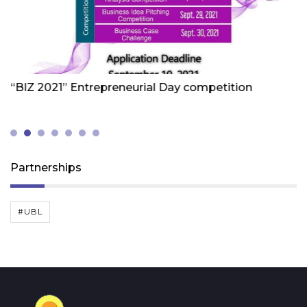
Friday 1st Of October 2021
Fr
“BIZ 2021” Entrepreneurial Day competition
W
Z
(
Partnerships
#UBL